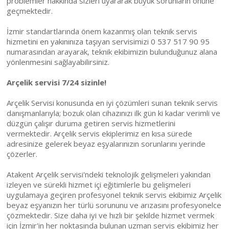
problemler hakkında sizleri uyararak büyük sorunların önüne
geçmektedir.
İzmir standartlarında önem kazanmış olan teknik servis
hizmetini en yakınınıza taşıyan servisimizi 0 537 517 90 95
numarasından arayarak, teknik ekibimizin bulunduğunuz alana
yönlenmesini sağlayabilirsiniz.
Arçelik servisi 7/24 sizinle!
Arçelik Servisi konusunda en iyi çözümleri sunan teknik servis
danışmanlarıyla; bozuk olan cihazınızı ilk gün ki kadar verimli ve
düzgün çalışır duruma getiren servis hizmetlerini
vermektedir. Arçelik servis ekiplerimiz en kısa sürede
adresinize gelerek beyaz eşyalarınızın sorunlarını yerinde
çözerler.
Atakent Arçelik servisi'ndeki teknolojik gelişmeleri yakından
izleyen ve sürekli hizmet içi eğitimlerle bu gelişmeleri
uygulamaya geçiren profesyonel teknik servis ekibimiz Arçelik
beyaz eşyanızın her türlü sorununu ve arızasını profesyonelce
çözmektedir. Size daha iyi ve hızlı bir şekilde hizmet vermek
için İzmir'in her noktasında bulunan uzman servis ekibimiz her