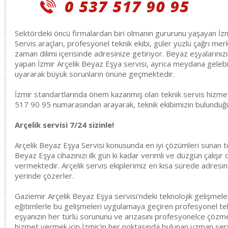
Sektördeki öncü firmalardan biri olmanın gururunu yaşayan İzm
Servis araçları, profesyonel teknik ekibi, güler yüzlü çağrı merke
zaman dilimi içerisinde adresinize getiriyor. Beyaz eşyalarınız
yapan İzmir Arçelik Beyaz Eşya servisi, ayrıca meydana gelebi
uyararak büyük sorunların önüne geçmektedir.
İzmir standartlarında önem kazanmış olan teknik servis hizmeti
517 90 95 numarasından arayarak, teknik ekibimizin bulunduğun
Arçelik servisi 7/24 sizinle!
Arçelik Beyaz Eşya Servisi konusunda en iyi çözümleri sunan t
Beyaz Eşya cihazınızı ilk gün ki kadar verimli ve düzgün çalışır
vermektedir. Arçelik servis ekiplerimiz en kısa sürede adresin
yerinde çözerler.
Gaziemir Arçelik Beyaz Eşya servisi'ndeki teknolojik gelişmeler
eğitimlerle bu gelişmeleri uygulamaya geçiren profesyonel tek
eşyanızın her türlü sorununu ve arızasını profesyonelce çözmekt
hizmet vermek için İzmir'in her noktasında bulunan uzman ser