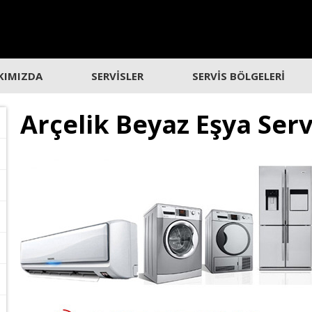
KIMIZDA
SERVİSLER
SERVİS BÖLGELERİ
Arçelik Beyaz Eşya Serv