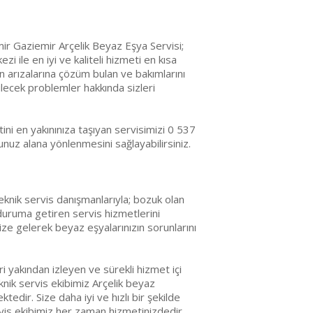
ir Gaziemir Arçelik Beyaz Eşya Servisi;
zi ile en iyi ve kaliteli hizmeti en kısa
ın arızalarına çözüm bulan ve bakımlarını
lecek problemler hakkında sizleri
ni en yakınınıza taşıyan servisimizi 0 537
uz alana yönlenmesini sağlayabilirsiniz.
eknik servis danışmanlarıyla; bozuk olan
 duruma getiren servis hizmetlerini
ize gelerek beyaz eşyalarınızın sorunlarını
i yakından izleyen ve sürekli hizmet içi
nik servis ekibimiz Arçelik beyaz
edir. Size daha iyi ve hızlı bir şekilde
vis ekibimiz her zaman hizmetinizdedir.