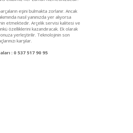
arçaların eşini bulmakta zorlanır. Ancak
kımında nasıl yanınızda yer alıyorsa
emin etmektedir. Arçelik servisi kalitesi ve
ünkü özelliklerini kazandıracak. Ek olarak
nuza yerleştirilir. Teknolojinin son
arınızı karşılar.
ları : 0 537 517 90 95