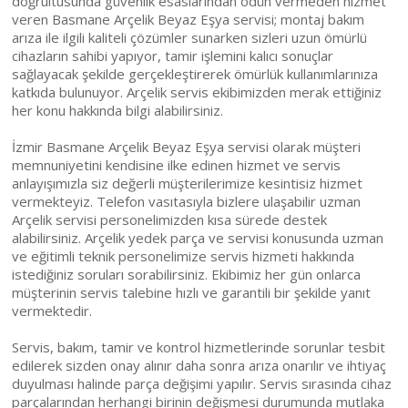
doğrultusunda güvenlik esaslarından ödün vermeden hizmet
veren Basmane Arçelik Beyaz Eşya servisi; montaj bakım
arıza ile ilgili kaliteli çözümler sunarken sizleri uzun ömürlü
cihazların sahibi yapıyor, tamir işlemini kalıcı sonuçlar
sağlayacak şekilde gerçekleştirerek ömürlük kullanımlarınıza
katkıda bulunuyor. Arçelik servis ekibimizden merak ettiğiniz
her konu hakkında bilgi alabilirsiniz.
İzmir Basmane Arçelik Beyaz Eşya servisi olarak müşteri
memnuniyetini kendisine ilke edinen hizmet ve servis
anlayışımızla siz değerli müşterilerimize kesintisiz hizmet
vermekteyiz. Telefon vasıtasıyla bizlere ulaşabilir uzman
Arçelik servisi personelimizden kısa sürede destek
alabilirsiniz. Arçelik yedek parça ve servisi konusunda uzman
ve eğitimli teknik personelimize servis hizmeti hakkında
istediğiniz soruları sorabilirsiniz. Ekibimiz her gün onlarca
müşterinin servis talebine hızlı ve garantili bir şekilde yanıt
vermektedir.
Servis, bakım, tamir ve kontrol hizmetlerinde sorunlar tesbit
edilerek sizden onay alınır daha sonra arıza onarılır ve ihtiyaç
duyulması halinde parça değişimi yapılır. Servis sırasında cihaz
parçalarından herhangi birinin değişmesi durumunda mutlaka