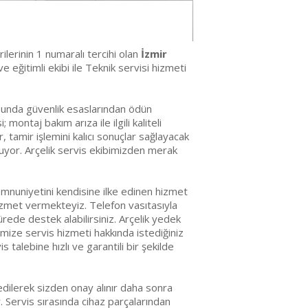
erilerinin 1 numaralı tercihi olan
İzmir
 eğitimli ekibi ile Teknik servisi hizmeti
usunda güvenlik esaslarından ödün
ntaj bakım arıza ile ilgili kaliteli
, tamir işlemini kalıcı sonuçlar sağlayacak
nuyor. Arçelik servis ekibimizden merak
mnuniyetini kendisine ilke edinen hizmet
hizmet vermekteyiz. Telefon vasıtasıyla
ürede destek alabilirsiniz. Arçelik yedek
mize servis hizmeti hakkında istediğiniz
s talebine hızlı ve garantili bir şekilde
edilerek sizden onay alınır daha sonra
r. Servis sırasında cihaz parçalarından