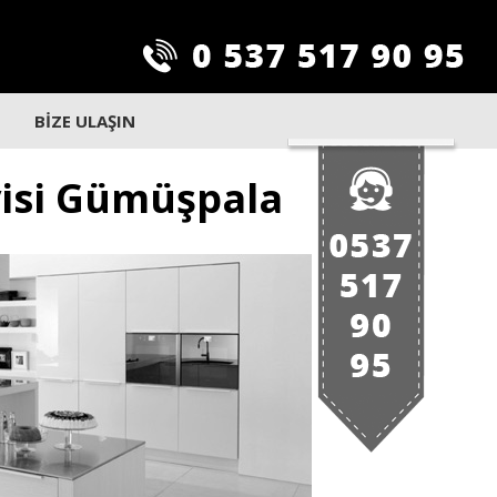
BİZE ULAŞIN
visi Gümüşpala