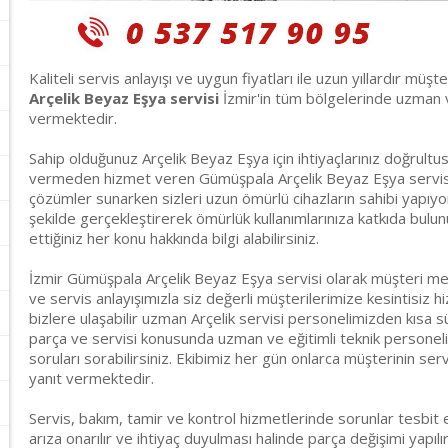
Kaliteli servis anlayışı ve uygun fiyatları ile uzun yıllardır müşt
Arçelik Beyaz Eşya servisi
İzmir'in tüm bölgelerinde uzman ve
vermektedir.
Sahip olduğunuz Arçelik Beyaz Eşya için ihtiyaçlarınız doğrult
vermeden hizmet veren Gümüşpala Arçelik Beyaz Eşya servisi; mo
çözümler sunarken sizleri uzun ömürlü cihazların sahibi yapıyor
şekilde gerçekleştirerek ömürlük kullanımlarınıza katkıda bulu
ettiğiniz her konu hakkında bilgi alabilirsiniz.
İzmir Gümüşpala Arçelik Beyaz Eşya servisi olarak müşteri me
ve servis anlayışımızla siz değerli müşterilerimize kesintisiz 
bizlere ulaşabilir uzman Arçelik servisi personelimizden kısa s
parça ve servisi konusunda uzman ve eğitimli teknik personeli
soruları sorabilirsiniz. Ekibimiz her gün onlarca müşterinin servi
yanıt vermektedir.
Servis, bakım, tamir ve kontrol hizmetlerinde sorunlar tesbit 
arıza onarılır ve ihtiyaç duyulması halinde parça değişimi yapılı