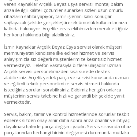
veren Kaynaklar Arçelik Beyaz Eşya servisi; montaj bakım
arıza ile ilgili kaliteli çözümler sunarken sizleri uzun ömürlü
cihazların sahibi yapıyor, tamir işlemini kalıcı sonuçlar
sağlayacak şekilde gerçekleştirerek ömürlük kullanımlarınıza
katkıda bulunuyor. Arçelik servis ekibimizden merak ettiğiniz
her konu hakkında bilgi alabilirsiniz.
İzmir Kaynaklar Arçelik Beyaz Eşya servisi olarak müşteri
memnuniyetini kendisine ilke edinen hizmet ve servis
anlayışımızla siz değerli müşterilerimize kesintisiz hizmet
vermekteyiz. Telefon vasıtasıyla bizlere ulaşabilir uzman
Arçelik servisi personelimizden kısa sürede destek
alabilirsiniz. Arçelik yedek parça ve servisi konusunda uzman
ve eğitimli teknik personelimize servis hizmeti hakkında
istediğiniz soruları sorabilirsiniz. Ekibimiz her gün onlarca
müşterinin servis talebine hızlı ve garantili bir şekilde yanıt
vermektedir.
Servis, bakım, tamir ve kontrol hizmetlerinde sorunlar tesbit
edilerek sizden onay alınır daha sonra arıza onarılır ve ihtiyaç
duyulması halinde parça değişimi yapılır. Servis sırasında cihaz
parçalarından herhangi birinin değişmesi durumunda mutlaka