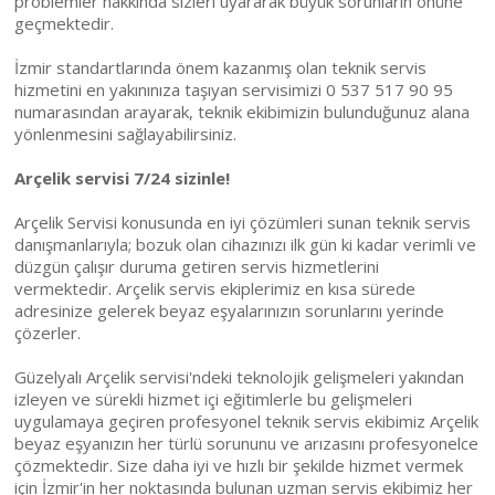
problemler hakkında sizleri uyararak büyük sorunların önüne
geçmektedir.
İzmir standartlarında önem kazanmış olan teknik servis
hizmetini en yakınınıza taşıyan servisimizi 0 537 517 90 95
numarasından arayarak, teknik ekibimizin bulunduğunuz alana
yönlenmesini sağlayabilirsiniz.
Arçelik servisi 7/24 sizinle!
Arçelik Servisi konusunda en iyi çözümleri sunan teknik servis
danışmanlarıyla; bozuk olan cihazınızı ilk gün ki kadar verimli ve
düzgün çalışır duruma getiren servis hizmetlerini
vermektedir. Arçelik servis ekiplerimiz en kısa sürede
adresinize gelerek beyaz eşyalarınızın sorunlarını yerinde
çözerler.
Güzelyalı Arçelik servisi'ndeki teknolojik gelişmeleri yakından
izleyen ve sürekli hizmet içi eğitimlerle bu gelişmeleri
uygulamaya geçiren profesyonel teknik servis ekibimiz Arçelik
beyaz eşyanızın her türlü sorununu ve arızasını profesyonelce
çözmektedir. Size daha iyi ve hızlı bir şekilde hizmet vermek
için İzmir'in her noktasında bulunan uzman servis ekibimiz her