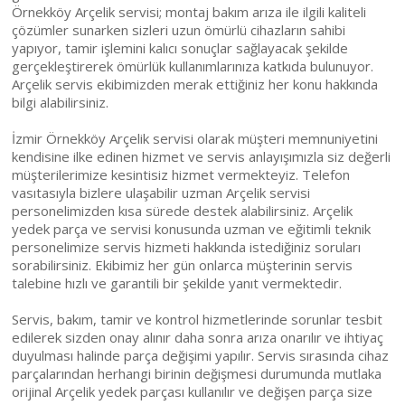
Örnekköy Arçelik servisi; montaj bakım arıza ile ilgili kaliteli
çözümler sunarken sizleri uzun ömürlü cihazların sahibi
yapıyor, tamir işlemini kalıcı sonuçlar sağlayacak şekilde
gerçekleştirerek ömürlük kullanımlarınıza katkıda bulunuyor.
Arçelik servis ekibimizden merak ettiğiniz her konu hakkında
bilgi alabilirsiniz.
İzmir Örnekköy Arçelik servisi olarak müşteri memnuniyetini
kendisine ilke edinen hizmet ve servis anlayışımızla siz değerli
müşterilerimize kesintisiz hizmet vermekteyiz. Telefon
vasıtasıyla bizlere ulaşabilir uzman Arçelik servisi
personelimizden kısa sürede destek alabilirsiniz. Arçelik
yedek parça ve servisi konusunda uzman ve eğitimli teknik
personelimize servis hizmeti hakkında istediğiniz soruları
sorabilirsiniz. Ekibimiz her gün onlarca müşterinin servis
talebine hızlı ve garantili bir şekilde yanıt vermektedir.
Servis, bakım, tamir ve kontrol hizmetlerinde sorunlar tesbit
edilerek sizden onay alınır daha sonra arıza onarılır ve ihtiyaç
duyulması halinde parça değişimi yapılır. Servis sırasında cihaz
parçalarından herhangi birinin değişmesi durumunda mutlaka
orijinal Arçelik yedek parçası kullanılır ve değişen parça size