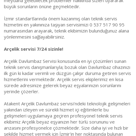
meydana gelebilecek problemler hakkında sizleri uyararak
büyük sorunların önüne geçmektedir.
İzmir standartlarında önem kazanmış olan teknik servis
hizmetini en yakınınıza taşıyan servisimizi 0 537 517 90 95
numarasından arayarak, teknik ekibimizin bulunduğunuz alana
yönlenmesini sağlayabilirsiniz.
Arçelik servisi 7/24 sizinle!
Arçelik Davlumbaz Servisi konusunda en iyi çözümleri sunan
teknik servis danışmanlarıyla; bozuk olan Davlumbaz cihazınızı
ilk gün ki kadar verimli ve düzgün çalışır duruma getiren servis
hizmetlerini vermektedir. Arçelik servis ekiplerimiz en kısa
sürede adresinize gelerek beyaz eşyalarınızın sorunlarını
yerinde çözerler.
Atakent Arçelik Davlumbaz servisi'ndeki teknolojik gelişmeleri
yakından izleyen ve sürekli hizmet içi eğitimlerle bu
gelişmeleri uygulamaya geçiren profesyonel teknik servis
ekibimiz Arçelik beyaz eşyanızın her türlü sorununu ve
arızasını profesyonelce çözmektedir. Size daha iyi ve hızlı bir
şekilde hizmet vermek için İzmir'in her noktasında bulunan