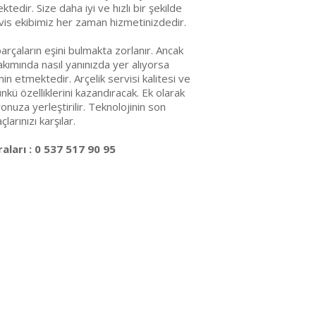
edir. Size daha iyi ve hızlı bir şekilde
vis ekibimiz her zaman hizmetinizdedir.
arçaların eşini bulmakta zorlanır. Ancak
ımında nasıl yanınızda yer alıyorsa
emin etmektedir. Arçelik servisi kalitesi ve
ünkü özelliklerini kazandıracak. Ek olarak
nuza yerleştirilir. Teknolojinin son
arınızı karşılar.
ları : 0 537 517 90 95