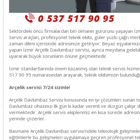
Sektördeki öncü firmalardan biri olmanın gururunu yaşayan İz
Servis araçları, profesyonel teknik ekibi, güler yüzlü çağrı merke
zaman dilimi içerisinde adresinize getiriyor. Beyaz eşyalarınız
yapan İzmir Arçelik Davlumbaz servisi, ayrıca meydana gelebil
uyararak büyük sorunların önüne geçmektedir.
İzmir standartlarında önem kazanmış olan teknik servis hizmeti
517 90 95 numarasından arayarak, teknik ekibimizin bulunduğun
Arçelik servisi 7/24 sizinle!
Arçelik Davlumbaz Servisi konusunda en iyi çözümleri sunan te
Davlumbaz cihazınızı ilk gün ki kadar verimli ve düzgün çalışır
vermektedir. Arçelik servis ekiplerimiz en kısa sürede adresin
yerinde çözerler.
Basmane Arçelik Davlumbaz servisi'ndeki teknolojik gelişmeleri
eğitimlerle bu gelişmeleri uygulamaya geçiren profesyonel tek