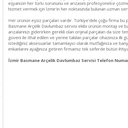
eşyanızın her türlü sorununu ve arızasını profesyonelce çözmekt
hizmet vermek için İzmir'in her noktasında bulunan uzman ser
Her ürünün eşsiz parçaları vardır. Türkiye’deki çoğu firma bu p
Basmane Arçelik Davlumbaz servisi ekibi ürünün montajı ve bak
arızalarınızı giderirken gerekli olan orijinal parçaları da size t
güveni ile ithal edilen ve yerine takılan parçalar cihazınıza ilk g
istediğiniz aksesuarlar tamamlayıcı olarak mutfağınıza ve banyo
imkanlarını ayağınıza getiren firmamız tek seferde bütün ihtiyaçl
İzmir Basmane Arçelik Davlumbaz Servisi Telefon Numara