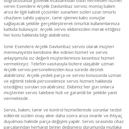
doğrultusunda güvenlik esaslarından ödün vermeden hizmet
veren Esendere Arçelik Davlumbaz servisi; montaj bakım
arıza ile ilgili kaliteli çözümler sunarken sizleri uzun ömürlü
cihazların sahibi yapıyor, tamir işlemini kalıcı sonuçlar
sağlayacak şekilde gerçekleştirerek ömürlük kullanımlarınıza
katkıda bulunuyor. Arçelik servis ekibimizden merak ettiğiniz
her konu hakkında bilgi alabilirsiniz.
İzmir Esendere Arçelik Davlumbaz servisi olarak müşteri
memnuniyetini kendisine ilke edinen hizmet ve servis
anlayışımızla siz değerli müşterilerimize kesintisiz hizmet
vermekteyiz. Telefon vasıtasıyla bizlere ulaşabilir uzman
Arçelik servisi personelimizden kısa sürede destek
alabilirsiniz. Arçelik yedek parça ve servisi konusunda uzman
ve eğitimli teknik personelimize servis hizmeti hakkında
istediğiniz soruları sorabilirsiniz. Ekibimiz her gün onlarca
müşterinin servis talebine hızlı ve garantili bir şekilde yanıt
vermektedir.
Servis, bakım, tamir ve kontrol hizmetlerinde sorunlar tesbit
edilerek sizden onay alınır daha sonra arıza onarılır ve ihtiyaç
duyulması halinde parça değişimi yapılır. Servis sırasında cihaz
parçalarından herhangi birinin değişmesi durumunda mutlaka