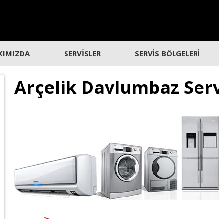
KIMIZDA
SERVİSLER
SERVİS BÖLGELERİ
Arçelik Davlumbaz Servi