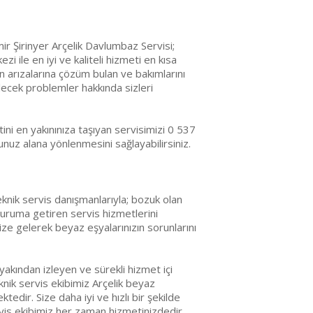
r Şirinyer Arçelik Davlumbaz Servisi;
zi ile en iyi ve kaliteli hizmeti en kısa
ın arızalarına çözüm bulan ve bakımlarını
ecek problemler hakkında sizleri
ni en yakınınıza taşıyan servisimizi 0 537
uz alana yönlenmesini sağlayabilirsiniz.
knik servis danışmanlarıyla; bozuk olan
 duruma getiren servis hizmetlerini
ize gelerek beyaz eşyalarınızın sorunlarını
yakından izleyen ve sürekli hizmet içi
nik servis ekibimiz Arçelik beyaz
edir. Size daha iyi ve hızlı bir şekilde
vis ekibimiz her zaman hizmetinizdedir.