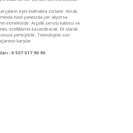
arçaların eşini bulmakta zorlanır. Ancak
ımında nasıl yanınızda yer alıyorsa
emin etmektedir. Arçelik servisi kalitesi ve
ünkü özelliklerini kazandıracak. Ek olarak
nuza yerleştirilir. Teknolojinin son
arınızı karşılar.
arı : 0 537 517 90 95