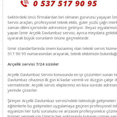
Sektördeki öncü firmalardan biri olmanın gururunu yaşayan İzmi
Servis araçları, profesyonel teknik ekibi, güler yüzlü çağrı merke
zaman dilimi içerisinde adresinize getiriyor. Beyaz eşyalarınız
yapan İzmir Arçelik Davlumbaz servisi, ayrıca meydana gelebil
uyararak büyük sorunların önüne geçmektedir.
İzmir standartlarında önem kazanmış olan teknik servis hizmeti
517 90 95 numarasından arayarak, teknik ekibimizin bulunduğun
Arçelik servisi 7/24 sizinle!
Arçelik Davlumbaz Servisi konusunda en iyi çözümleri sunan te
Davlumbaz cihazınızı ilk gün ki kadar verimli ve düzgün çalışır
vermektedir. Arçelik servis ekiplerimiz en kısa sürede adresin
yerinde çözerler.
Şirinyer Arçelik Davlumbaz servisi'ndeki teknolojik gelişmeleri 
eğitimlerle bu gelişmeleri uygulamaya geçiren profesyonel tek
eşyanızın her türlü sorununu ve arızasını profesyonelce çözmekt
hizmet vermek için İzmir'in her noktasında bulunan uzman ser