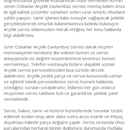
doğrultusunda güvenlik esaslarından ödün vermeden hizmet
veren Özkanlar Arçelik Davlumbaz servisi; montaj bakım arıza
ile ilgili kaliteli çözümler sunarken sizleri uzun ömürlü cihazların
sahibi yapıyor, tamir işlemini kalıcı sonuçlar sağlayacak şekilde
gerçekleştirerek ömürlük kullanımlarınıza katkıda bulunuyor.
Arçelik servis ekibimizden merak ettiğiniz her konu hakkında
bilgi alabilirsiniz.
İzmir Özkanlar Arçelik Davlumbaz servisi olarak müşteri
memnuniyetini kendisine ilke edinen hizmet ve servis
anlayışımızla siz değerli müşterilerimize kesintisiz hizmet
vermekteyiz. Telefon vasıtasıyla bizlere ulaşabilir uzman
Arçelik servisi personelimizden kısa sürede destek
alabilirsiniz. Arçelik yedek parça ve servisi konusunda uzman
ve eğitimli teknik personelimize servis hizmeti hakkında
istediğiniz soruları sorabilirsiniz. Ekibimiz her gün onlarca
müşterinin servis talebine hızlı ve garantili bir şekilde yanıt
vermektedir.
Servis, bakım, tamir ve kontrol hizmetlerinde sorunlar tesbit
edilerek sizden onay alınır daha sonra arıza onarılır ve ihtiyaç
duyulması halinde parça değişimi yapılır. Servis sırasında cihaz
parçalarından herhangi birinin değişmesi durumunda mutlaka