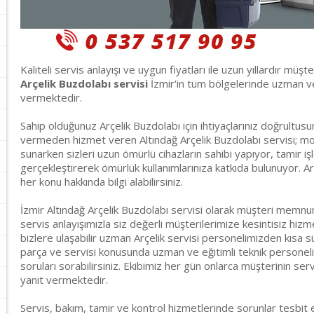
Kaliteli servis anlayışı ve uygun fiyatları ile uzun yıllardır müşt
Arçelik Buzdolabı servisi
İzmir'in tüm bölgelerinde uzman ve e
vermektedir.
Sahip olduğunuz Arçelik Buzdolabı için ihtiyaçlarınız doğrultu
vermeden hizmet veren Altındağ Arçelik Buzdolabı servisi; monta
sunarken sizleri uzun ömürlü cihazların sahibi yapıyor, tamir iş
gerçekleştirerek ömürlük kullanımlarınıza katkıda bulunuyor. Ar
her konu hakkında bilgi alabilirsiniz.
İzmir Altındağ Arçelik Buzdolabı servisi olarak müşteri memnun
servis anlayışımızla siz değerli müşterilerimize kesintisiz hiz
bizlere ulaşabilir uzman Arçelik servisi personelimizden kısa s
parça ve servisi konusunda uzman ve eğitimli teknik personeli
soruları sorabilirsiniz. Ekibimiz her gün onlarca müşterinin servi
yanıt vermektedir.
Servis, bakım, tamir ve kontrol hizmetlerinde sorunlar tesbit 