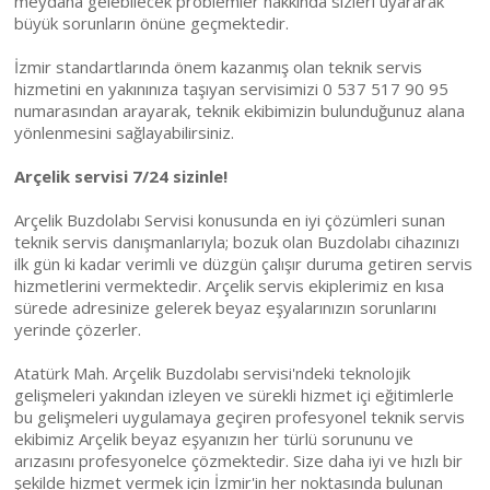
meydana gelebilecek problemler hakkında sizleri uyararak
büyük sorunların önüne geçmektedir.
İzmir standartlarında önem kazanmış olan teknik servis
hizmetini en yakınınıza taşıyan servisimizi 0 537 517 90 95
numarasından arayarak, teknik ekibimizin bulunduğunuz alana
yönlenmesini sağlayabilirsiniz.
Arçelik servisi 7/24 sizinle!
Arçelik Buzdolabı Servisi konusunda en iyi çözümleri sunan
teknik servis danışmanlarıyla; bozuk olan Buzdolabı cihazınızı
ilk gün ki kadar verimli ve düzgün çalışır duruma getiren servis
hizmetlerini vermektedir. Arçelik servis ekiplerimiz en kısa
sürede adresinize gelerek beyaz eşyalarınızın sorunlarını
yerinde çözerler.
Atatürk Mah. Arçelik Buzdolabı servisi'ndeki teknolojik
gelişmeleri yakından izleyen ve sürekli hizmet içi eğitimlerle
bu gelişmeleri uygulamaya geçiren profesyonel teknik servis
ekibimiz Arçelik beyaz eşyanızın her türlü sorununu ve
arızasını profesyonelce çözmektedir. Size daha iyi ve hızlı bir
şekilde hizmet vermek için İzmir'in her noktasında bulunan