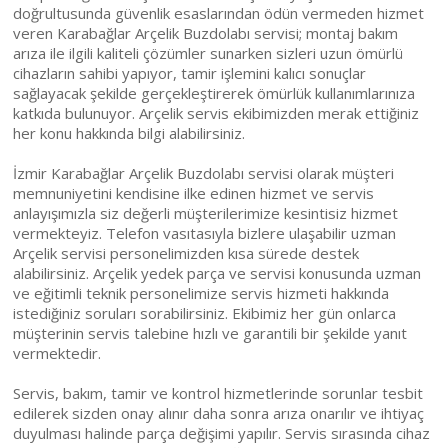
doğrultusunda güvenlik esaslarından ödün vermeden hizmet
veren Karabağlar Arçelik Buzdolabı servisi; montaj bakım
arıza ile ilgili kaliteli çözümler sunarken sizleri uzun ömürlü
cihazların sahibi yapıyor, tamir işlemini kalıcı sonuçlar
sağlayacak şekilde gerçekleştirerek ömürlük kullanımlarınıza
katkıda bulunuyor. Arçelik servis ekibimizden merak ettiğiniz
her konu hakkında bilgi alabilirsiniz.
İzmir Karabağlar Arçelik Buzdolabı servisi olarak müşteri
memnuniyetini kendisine ilke edinen hizmet ve servis
anlayışımızla siz değerli müşterilerimize kesintisiz hizmet
vermekteyiz. Telefon vasıtasıyla bizlere ulaşabilir uzman
Arçelik servisi personelimizden kısa sürede destek
alabilirsiniz. Arçelik yedek parça ve servisi konusunda uzman
ve eğitimli teknik personelimize servis hizmeti hakkında
istediğiniz soruları sorabilirsiniz. Ekibimiz her gün onlarca
müşterinin servis talebine hızlı ve garantili bir şekilde yanıt
vermektedir.
Servis, bakım, tamir ve kontrol hizmetlerinde sorunlar tesbit
edilerek sizden onay alınır daha sonra arıza onarılır ve ihtiyaç
duyulması halinde parça değişimi yapılır. Servis sırasında cihaz