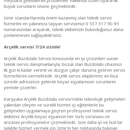
meydana gelebilecek problemler hakkında sizleri uyararak
büyük sorunların önüne geçmektedir.
İzmir standartlarında önem kazanmış olan teknik servis
hizmetini en yakınınıza taşıyan servisimizi 0 537 517 90 95
numarasından arayarak, teknik ekibimizin bulunduğunuz alana
yönlenmesini sağlayabilirsiniz.
Arçelik servisi 7/24 sizinle!
Arçelik Buzdolabı Servisi konusunda en iyi çözümleri sunan
teknik servis danışmanlarıyla; bozuk olan Buzdolabı cihazınızı
ilk gün ki kadar verimli ve düzgün çalışır duruma getiren servis
hizmetlerini vermektedir. Arçelik servis ekiplerimiz en kısa
sürede adresinize gelerek beyaz eşyalarınızın sorunlarını
yerinde çözerler.
Karşıyaka Arçelik Buzdolabı servisi'ndeki teknolojik gelişmeleri
yakından izleyen ve sürekli hizmet içi eğitimlerle bu
gelişmeleri uygulamaya geçiren profesyonel teknik servis
ekibimiz Arçelik beyaz eşyanızın her türlü sorununu ve
arızasını profesyonelce çözmektedir. Size daha iyi ve hızlı bir
şekilde hizmet vermek için İzmir'in her noktasında bulunan