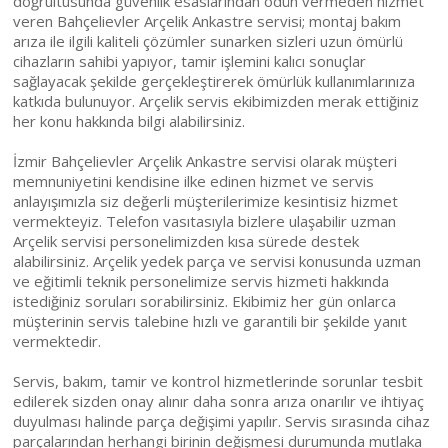
doğrultusunda güvenlik esaslarından ödün vermeden hizmet
veren Bahçelievler Arçelik Ankastre servisi; montaj bakım
arıza ile ilgili kaliteli çözümler sunarken sizleri uzun ömürlü
cihazların sahibi yapıyor, tamir işlemini kalıcı sonuçlar
sağlayacak şekilde gerçekleştirerek ömürlük kullanımlarınıza
katkıda bulunuyor. Arçelik servis ekibimizden merak ettiğiniz
her konu hakkında bilgi alabilirsiniz.
İzmir Bahçelievler Arçelik Ankastre servisi olarak müşteri
memnuniyetini kendisine ilke edinen hizmet ve servis
anlayışımızla siz değerli müşterilerimize kesintisiz hizmet
vermekteyiz. Telefon vasıtasıyla bizlere ulaşabilir uzman
Arçelik servisi personelimizden kısa sürede destek
alabilirsiniz. Arçelik yedek parça ve servisi konusunda uzman
ve eğitimli teknik personelimize servis hizmeti hakkında
istediğiniz soruları sorabilirsiniz. Ekibimiz her gün onlarca
müşterinin servis talebine hızlı ve garantili bir şekilde yanıt
vermektedir.
Servis, bakım, tamir ve kontrol hizmetlerinde sorunlar tesbit
edilerek sizden onay alınır daha sonra arıza onarılır ve ihtiyaç
duyulması halinde parça değişimi yapılır. Servis sırasında cihaz
parçalarından herhangi birinin değişmesi durumunda mutlaka