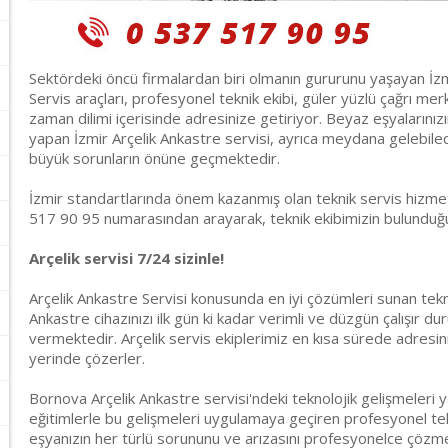
Sektördeki öncü firmalardan biri olmanın gururunu yaşayan İzm
Servis araçları, profesyonel teknik ekibi, güler yüzlü çağrı merke
zaman dilimi içerisinde adresinize getiriyor. Beyaz eşyalarınız
yapan İzmir Arçelik Ankastre servisi, ayrıca meydana gelebile
büyük sorunların önüne geçmektedir.
İzmir standartlarında önem kazanmış olan teknik servis hizmeti
517 90 95 numarasından arayarak, teknik ekibimizin bulunduğun
Arçelik servisi 7/24 sizinle!
Arçelik Ankastre Servisi konusunda en iyi çözümleri sunan tekn
Ankastre cihazınızı ilk gün ki kadar verimli ve düzgün çalışır d
vermektedir. Arçelik servis ekiplerimiz en kısa sürede adresin
yerinde çözerler.
Bornova Arçelik Ankastre servisi'ndeki teknolojik gelişmeleri y
eğitimlerle bu gelişmeleri uygulamaya geçiren profesyonel tek
eşyanızın her türlü sorununu ve arızasını profesyonelce çözmekt