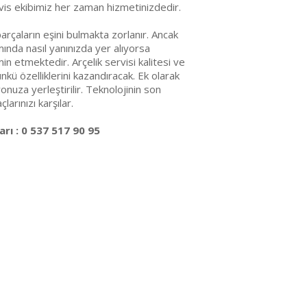
vis ekibimiz her zaman hizmetinizdedir.
arçaların eşini bulmakta zorlanır. Ancak
ında nasıl yanınızda yer alıyorsa
emin etmektedir. Arçelik servisi kalitesi ve
ünkü özelliklerini kazandıracak. Ek olarak
nuza yerleştirilir. Teknolojinin son
arınızı karşılar.
rı : 0 537 517 90 95