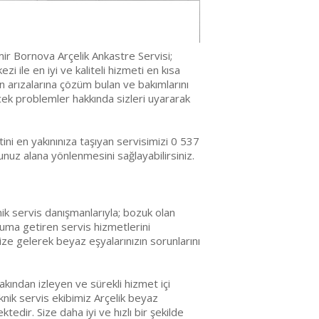
ir Bornova Arçelik Ankastre Servisi;
zi ile en iyi ve kaliteli hizmeti en kısa
ın arızalarına çözüm bulan ve bakımlarını
cek problemler hakkında sizleri uyararak
ni en yakınınıza taşıyan servisimizi 0 537
uz alana yönlenmesini sağlayabilirsiniz.
ik servis danışmanlarıyla; bozuk olan
uruma getiren servis hizmetlerini
ize gelerek beyaz eşyalarınızın sorunlarını
akından izleyen ve sürekli hizmet içi
nik servis ekibimiz Arçelik beyaz
edir. Size daha iyi ve hızlı bir şekilde