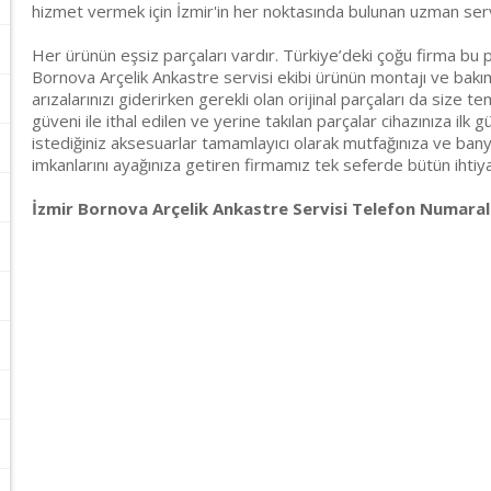
hizmet vermek için İzmir'in her noktasında bulunan uzman ser
Her ürünün eşsiz parçaları vardır. Türkiye’deki çoğu firma bu p
Bornova Arçelik Ankastre servisi ekibi ürünün montajı ve bakım
arızalarınızı giderirken gerekli olan orijinal parçaları da size t
güveni ile ithal edilen ve yerine takılan parçalar cihazınıza ilk g
istediğiniz aksesuarlar tamamlayıcı olarak mutfağınıza ve banyo
imkanlarını ayağınıza getiren firmamız tek seferde bütün ihtiyaçl
İzmir Bornova Arçelik Ankastre Servisi Telefon Numarala