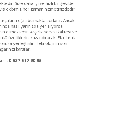
edir. Size daha iyi ve hızlı bir şekilde
vis ekibimiz her zaman hizmetinizdedir.
arçaların eşini bulmakta zorlanır. Ancak
ında nasıl yanınızda yer alıyorsa
emin etmektedir. Arçelik servisi kalitesi ve
ünkü özelliklerini kazandıracak. Ek olarak
nuza yerleştirilir. Teknolojinin son
arınızı karşılar.
rı : 0 537 517 90 95