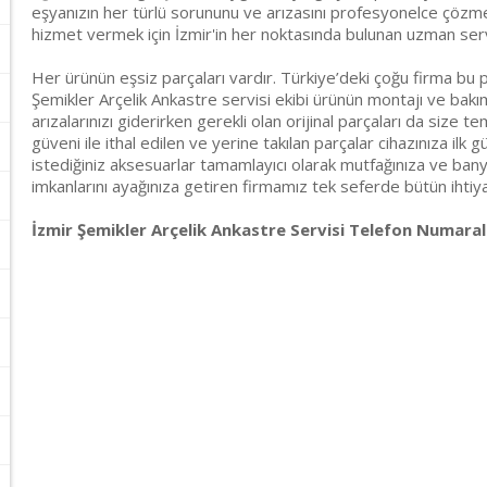
eşyanızın her türlü sorununu ve arızasını profesyonelce çözmekt
hizmet vermek için İzmir'in her noktasında bulunan uzman ser
Her ürünün eşsiz parçaları vardır. Türkiye’deki çoğu firma bu p
Şemikler Arçelik Ankastre servisi ekibi ürünün montajı ve bakım
arızalarınızı giderirken gerekli olan orijinal parçaları da size t
güveni ile ithal edilen ve yerine takılan parçalar cihazınıza ilk g
istediğiniz aksesuarlar tamamlayıcı olarak mutfağınıza ve banyo
imkanlarını ayağınıza getiren firmamız tek seferde bütün ihtiyaçl
İzmir Şemikler Arçelik Ankastre Servisi Telefon Numarala