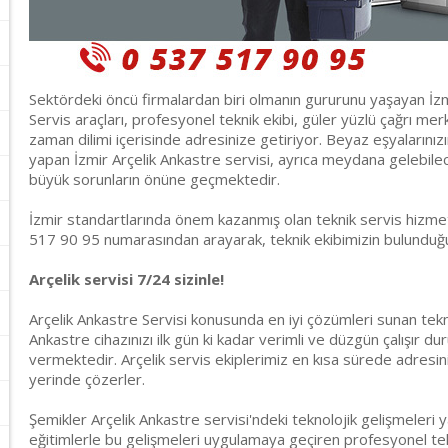
Sektördeki öncü firmalardan biri olmanın gururunu yaşayan İzmi
Servis araçları, profesyonel teknik ekibi, güler yüzlü çağrı merke
zaman dilimi içerisinde adresinize getiriyor. Beyaz eşyalarınız
yapan İzmir Arçelik Ankastre servisi, ayrıca meydana gelebile
büyük sorunların önüne geçmektedir.
İzmir standartlarında önem kazanmış olan teknik servis hizmeti
517 90 95 numarasından arayarak, teknik ekibimizin bulunduğun
Arçelik servisi 7/24 sizinle!
Arçelik Ankastre Servisi konusunda en iyi çözümleri sunan tekn
Ankastre cihazınızı ilk gün ki kadar verimli ve düzgün çalışır d
vermektedir. Arçelik servis ekiplerimiz en kısa sürede adresin
yerinde çözerler.
Şemikler Arçelik Ankastre servisi'ndeki teknolojik gelişmeleri y
eğitimlerle bu gelişmeleri uygulamaya geçiren profesyonel tek