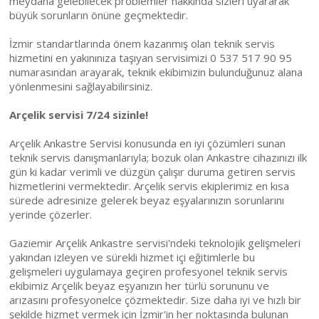
meydana gelebilecek problemler hakkında sizleri uyararak
büyük sorunların önüne geçmektedir.
İzmir standartlarında önem kazanmış olan teknik servis
hizmetini en yakınınıza taşıyan servisimizi 0 537 517 90 95
numarasından arayarak, teknik ekibimizin bulunduğunuz alana
yönlenmesini sağlayabilirsiniz.
Arçelik servisi 7/24 sizinle!
Arçelik Ankastre Servisi konusunda en iyi çözümleri sunan
teknik servis danışmanlarıyla; bozuk olan Ankastre cihazınızı ilk
gün ki kadar verimli ve düzgün çalışır duruma getiren servis
hizmetlerini vermektedir. Arçelik servis ekiplerimiz en kısa
sürede adresinize gelerek beyaz eşyalarınızın sorunlarını
yerinde çözerler.
Gaziemir Arçelik Ankastre servisi'ndeki teknolojik gelişmeleri
yakından izleyen ve sürekli hizmet içi eğitimlerle bu
gelişmeleri uygulamaya geçiren profesyonel teknik servis
ekibimiz Arçelik beyaz eşyanızın her türlü sorununu ve
arızasını profesyonelce çözmektedir. Size daha iyi ve hızlı bir
şekilde hizmet vermek için İzmir'in her noktasında bulunan