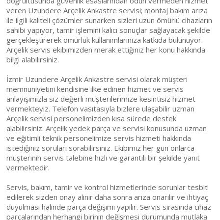
doğrultusunda güvenlik esaslarından ödün vermeden hizmet
veren Uzundere Arçelik Ankastre servisi; montaj bakım arıza
ile ilgili kaliteli çözümler sunarken sizleri uzun ömürlü cihazların
sahibi yapıyor, tamir işlemini kalıcı sonuçlar sağlayacak şekilde
gerçekleştirerek ömürlük kullanımlarınıza katkıda bulunuyor.
Arçelik servis ekibimizden merak ettiğiniz her konu hakkında
bilgi alabilirsiniz.
İzmir Uzundere Arçelik Ankastre servisi olarak müşteri
memnuniyetini kendisine ilke edinen hizmet ve servis
anlayışımızla siz değerli müşterilerimize kesintisiz hizmet
vermekteyiz. Telefon vasıtasıyla bizlere ulaşabilir uzman
Arçelik servisi personelimizden kısa sürede destek
alabilirsiniz. Arçelik yedek parça ve servisi konusunda uzman
ve eğitimli teknik personelimize servis hizmeti hakkında
istediğiniz soruları sorabilirsiniz. Ekibimiz her gün onlarca
müşterinin servis talebine hızlı ve garantili bir şekilde yanıt
vermektedir.
Servis, bakım, tamir ve kontrol hizmetlerinde sorunlar tesbit
edilerek sizden onay alınır daha sonra arıza onarılır ve ihtiyaç
duyulması halinde parça değişimi yapılır. Servis sırasında cihaz
parçalarından herhangi birinin değişmesi durumunda mutlaka