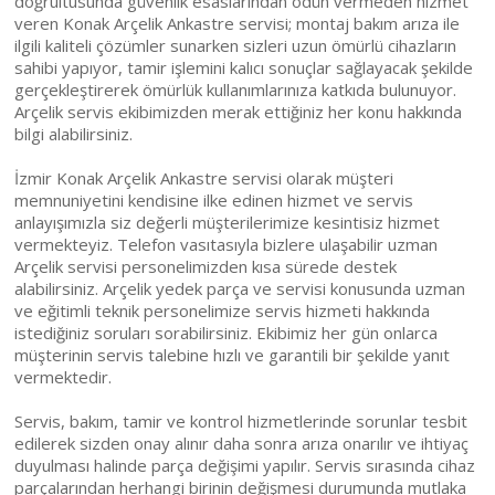
doğrultusunda güvenlik esaslarından ödün vermeden hizmet
veren Konak Arçelik Ankastre servisi; montaj bakım arıza ile
ilgili kaliteli çözümler sunarken sizleri uzun ömürlü cihazların
sahibi yapıyor, tamir işlemini kalıcı sonuçlar sağlayacak şekilde
gerçekleştirerek ömürlük kullanımlarınıza katkıda bulunuyor.
Arçelik servis ekibimizden merak ettiğiniz her konu hakkında
bilgi alabilirsiniz.
İzmir Konak Arçelik Ankastre servisi olarak müşteri
memnuniyetini kendisine ilke edinen hizmet ve servis
anlayışımızla siz değerli müşterilerimize kesintisiz hizmet
vermekteyiz. Telefon vasıtasıyla bizlere ulaşabilir uzman
Arçelik servisi personelimizden kısa sürede destek
alabilirsiniz. Arçelik yedek parça ve servisi konusunda uzman
ve eğitimli teknik personelimize servis hizmeti hakkında
istediğiniz soruları sorabilirsiniz. Ekibimiz her gün onlarca
müşterinin servis talebine hızlı ve garantili bir şekilde yanıt
vermektedir.
Servis, bakım, tamir ve kontrol hizmetlerinde sorunlar tesbit
edilerek sizden onay alınır daha sonra arıza onarılır ve ihtiyaç
duyulması halinde parça değişimi yapılır. Servis sırasında cihaz
parçalarından herhangi birinin değişmesi durumunda mutlaka